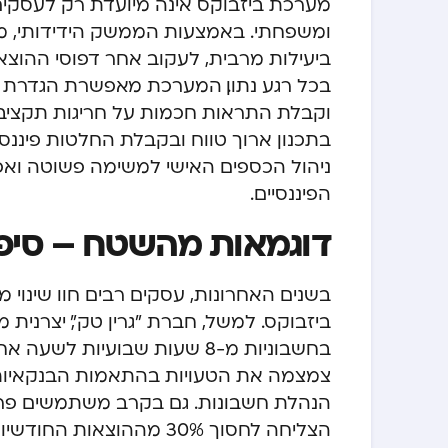
מערכת ביזבוקס אינה מיועדת רק לעסקים,
ומשפחתי. באמצעות הממשק הידידותי, מש
ביעילות מרבית, לעקוב אחר דפוסי ההוצא
בכל רגע נתון. המערכת מאפשרת הגדרת קט
וקבלת התראות חכמות על חריגות תקציביו
בתכנון ארוך טווח ובקבלת החלטות פיננ
ניהול הכספים האישי למשימה פשוטה ואפ
הפיננסיים.
דוגמאות מהשטח – סיפ
בשנים האחרונות, עסקים רבים חוו שינוי
ביזבוקס. למשל, חברת "גרין טק", יצרנית
בחשבוניות מ-8 שעות שבועיו
הנהלת חשבונות. גם בקרב משתמשים פרט
הצליחה לחסוך 30% מההו