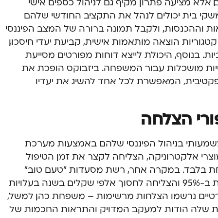
 אלא מציעה פתרון מקיף גם לניהול כספים אישי
קי בית יכולים לנהל את התקציב החודשי שלהם
ות וההכנסות, ולקבל תמונה ברורה של המצב הפיננסי
גוריות הוצאה מותאמות אישית, קביעת יעדי חיסכון,
ת. בנוסף, היכולת לייצא דוחות מפורטים מסייעת
סיות מושכלות עבור המשפחה. ביזבוקס הופכת את
קטיבית, המאפשרת לכל אחד להשיג את יעדיו
ורי הצלחה
 משמעותי בניהול הפיננסי שלהם באמצעות מערכת
 מוצרי אלקטרוניקה, הצליחה לקצר את זמן הטיפול
ת לשעה אחת בלבד. במקרה אחר, רשת מסעדות "טעם טוב"
צמצמה את הטעויות בהתאמות הבנקאיות ב-95% והצליחה לחסוך אלפי שקלים בשנה בעלויות
יים נרשמו הצלחות מרשימות – משפחת כהן, למשל,
צאות החודשיות שלה הודות למעקב המדויק והתראות החכמות של