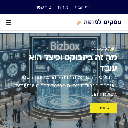
דף הבית
אודות
צור קשר
ינואר 16, 2025
ניהול
מה זה ביזבוקס וכיצד הוא
עובד
ביזבוקס – המהפכה בניהול החשבונות העסקי
מערכת ביזבוקס מהווה פריצת דרך משמעותית
בעולם ניהול
קרא עוד